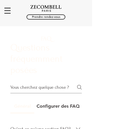
Prendre rendez-vous
FAQ
Questions
fréquemment
posées
Général
Configurer des FAQ
Qu'est-ce qu'une section FAQ?